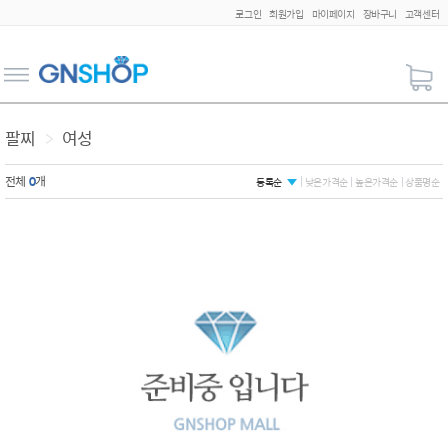
로그인
회원가입
마이페이지
장바구니
고객센터
팔찌
>
여성
전체
0
개
등록순
낮은가격순
높은가격순
상품명순